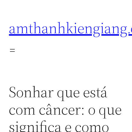
Pular
para
amthanhkiengiang
o
conteúdo
Sonhar que está
com câncer: o que
significa e como