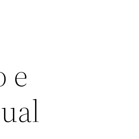
o e
tual