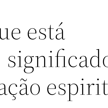
ue está
 significad
ação espiri