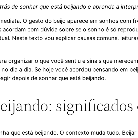
 trás de sonhar que está beijando e aprenda a interpr
imediata. O gesto do beijo aparece em sonhos com fre
 acordam com dúvida sobre se o sonho é só reproduç
ual. Neste texto vou explicar causas comuns, leituras 
ra organizar o que você sentiu e sinais que merecem 
o dia a dia. Se hoje você acordou pensando em beija
gir depois de sonhar que está beijando.
beijando: significado
onha que está beijando. O contexto muda tudo. Beija