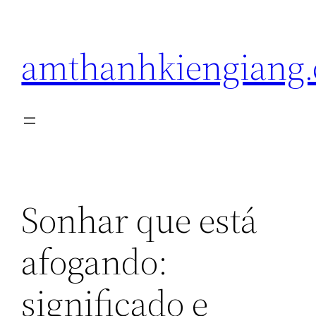
Pular
para
amthanhkiengiang
o
conteúdo
Sonhar que está
afogando:
significado e