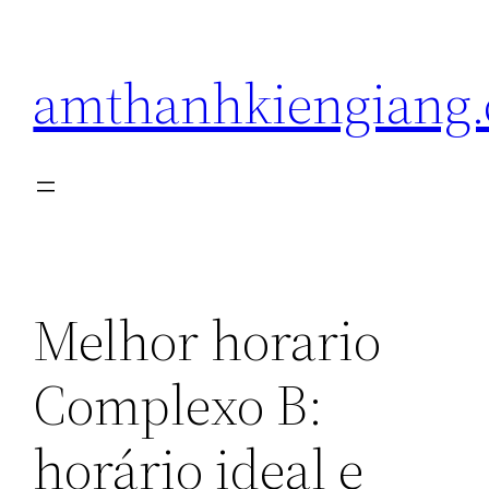
Pular
para
amthanhkiengiang
o
conteúdo
Melhor horario
Complexo B:
horário ideal e