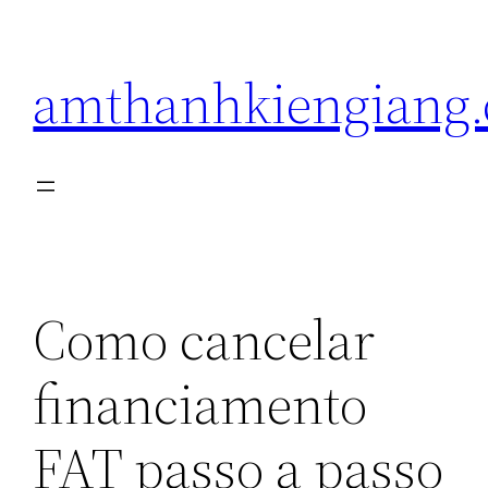
Pular
para
amthanhkiengiang
o
conteúdo
Como cancelar
financiamento
FAT passo a passo