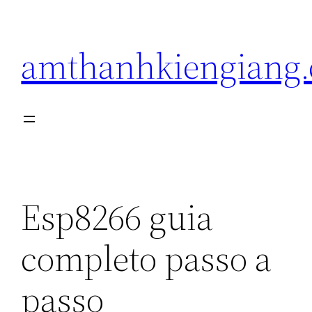
Pular
para
amthanhkiengiang
o
conteúdo
Esp8266 guia
completo passo a
passo